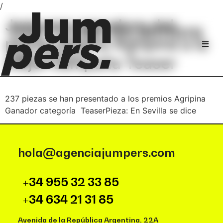
/
Jumpers ganadora del
Día:
15 de diciembre
primer Premio Agripina a la
de 2017
mejor campaña Teaser
237 piezas se han presentado a los premios Agripina
Ganador categoría TeaserPieza: En Sevilla se dice
hola@agenciajumpers.com
+34 955 32 33 85
+34 634 21 31 85
Avenida de la República Argentina, 22A