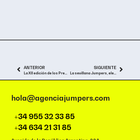
ANTERIOR
SIGUIENTE
La XII edición de los Premios Agripina ha coronado a «Jumpers» como la Mejor Agencia del Año
La sevillana Jumpers, elegida Mejor Agencia del Año 2022
hola@agenciajumpers.com
+34 955 32 33 85
+34 634 21 31 85