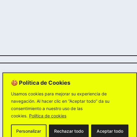
El Brief
🍪 Política de Cookies
Usamos cookies para mejorar su experiencia de
navegación. Al hacer clic en “Aceptar todo” da su
Farmacia I+ es una red compuesta por un
consentimiento a nuestro uso de las
total de 52 farmacias distribuidas por
cookies.
Política de cookies
Andalucía, Extremadura, Comunidad
Valenciana, Comunidad de Madrid, País
Vasco, Castilla-La Mancha y las Islas
Personalizar
Rechazar todo
Aceptar todo