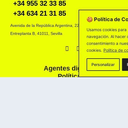
+34 955 32 33 85
+34 634 21 31 85
🍪 Política de C
Avenida de la República Argentina, 22A
Usamos cookies para 
Entreplanta B, 41011, Sevilla
navegación. Al hacer c
consentimiento a nues
cookies.
Política de c
Personalizar
Agentes digitalizadores
Política de Cookies
Política de Privacidad
Aviso Legal