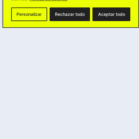
Personalizar
Rechazar todo
Aceptar todo
El Brief
El proceso de digitalización del sistema
educativo de Andalucía busca ofrecer
una
educación digital de alta calidad, inclusiva
y accesible,
promoviendo la cultura del
esfuerzo y el éxito educativo. Su objetivo es
formar y capacitar digitalmente al
alumnado
para que responda a las nuevas
demandas laborales.